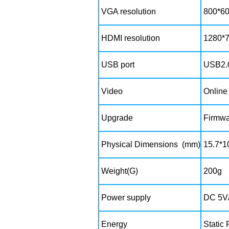
VGA resolution
800*60
HDMI resolution
1280*7
USB port
USB2.0 
Video
Online
Upgrade
Firmwa
Physical Dimensions (mm)
15.7*1
Weight(G)
200g
Power supply
DC 5V
Energy
Static