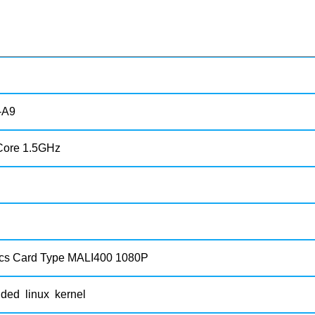
-A9
ore 1.5GHz
cs Card Type MALI400 1080P
ed linux kernel