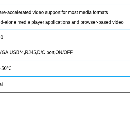
e-accelerated video support for most media formats
d-alone media player applications and browser-based video
.0
GA,USB*4,RJ45,D/C port,ON/OFF
～50℃
al