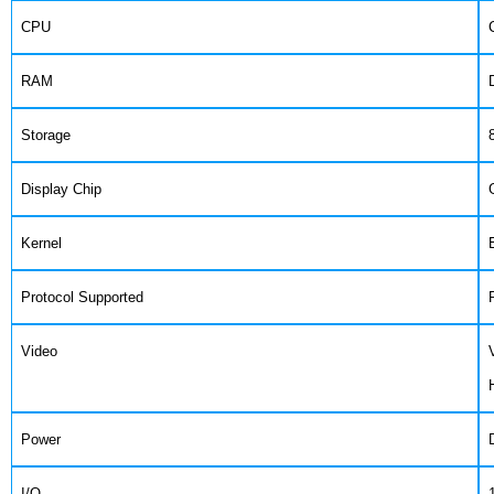
CPU
C
RAM
D
Storage
8
Display Chip
G
Kernel
E
Protocol Supported
R
Video
V
H
Power
D
I/O
1