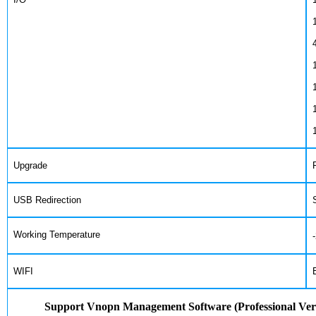
1
4
1
1
1
1
Upgrade
F
USB Redirection
S
Working Temperature
-
WIFI
E
Support Vnopn Management Software (Professional Ver